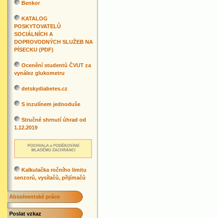
Benkor
KATALOG
POSKYTOVATELŮ
SOCIÁLNÍCH A
DOPROVODNÝCH SLUŽEB NA
PÍSECKU (PDF)
Ocenění studentů ČVUT za
vynález glukometru
detskydiabetes.cz
S inzulínem jednoduše
Stručné shrnutí úhrad od
1.12.2019
Kalkulačka ročního limitu
senzorů, vysílačů, přijímačů
Absolventské práce
Poslat vzkaz