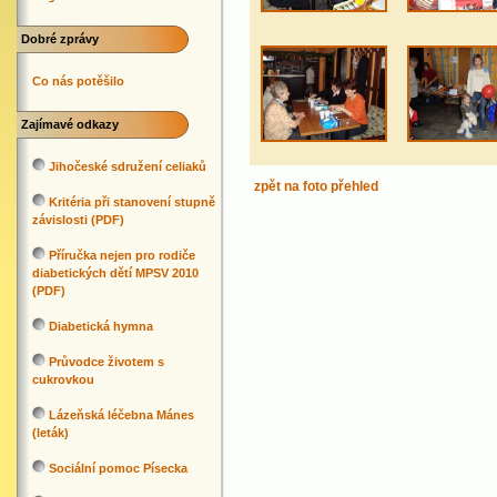
Dobré zprávy
Co nás potěšilo
Zajímavé odkazy
Jihočeské sdružení celiaků
zpět na foto přehled
Kritéria při stanovení stupně
závislosti (PDF)
Příručka nejen pro rodiče
diabetických dětí MPSV 2010
(PDF)
Diabetická hymna
Průvodce životem s
cukrovkou
Lázeňská léčebna Mánes
(leták)
Sociální pomoc Písecka