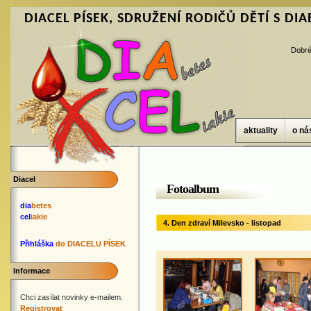
DIACEL PÍSEK, SDRUŽENÍ RODIČŮ DĚTÍ S DIAB
Dobré
aktuality
o ná
Diacel
Fotoalbum
dia
betes
cel
iakie
4. Den zdraví Milevsko - listopad
Přihláška
do DIACELU PÍSEK
Informace
Chci zasílat novinky e-mailem.
Registrovat