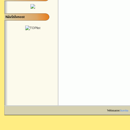
Návštěvnost
Webmaster:
havita