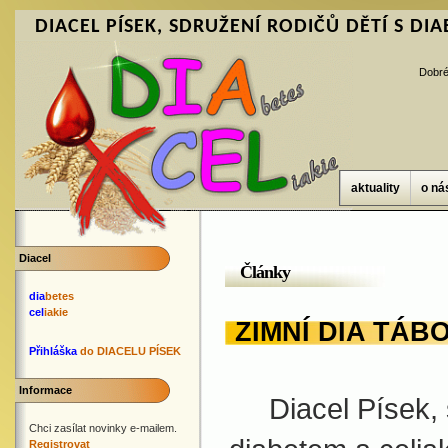
DIACEL PÍSEK, SDRUŽENÍ RODIČŮ DĚTÍ S DIAB
Dobré
aktuality
o ná
Diacel
Články
dia
betes
cel
iakie
ZIMNÍ DIA TÁB
Přihláška
do DIACELU PÍSEK
Informace
Diacel Písek, s
Chci zasílat novinky e-mailem.
Registrovat