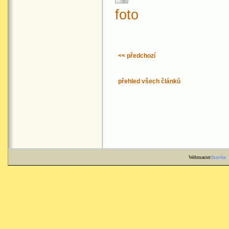
foto
<< předchozí
přehled všech článků
Webmaster:
havita