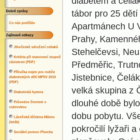
diabetem a celiak
tábor pro 25 dětí
Dobré zprávy
Co nás potěšilo
Apartmánech U Vo
Zajímavé odkazy
Prahy, Kamennéh
Jihočeské sdružení celiaků
Stehelčevsi, Ne
Kritéria při stanovení stupně
Předměřic, Trutn
závislosti (PDF)
Příručka nejen pro rodiče
Jistebnice, Čelák
diabetických dětí MPSV 2010
(PDF)
velká skupina z 
Diabetická hymna
dlouhé době byl
Průvodce životem s
cukrovkou
dobu pobytu. Vše
Lázeňská léčebna Mánes
(leták)
pokročilí lyžaři a
Sociální pomoc Písecka