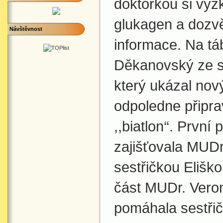
doktorkou si vyz
glukagen a dozv
Návštěvnost
informace. Na tá
Děkanovský ze s
který ukázal nov
odpoledne připra
,,biatlon‘‘. První
zajišťovala MUD
sestřičkou Eliš
část MUDr. Veron
pomáhala sestři