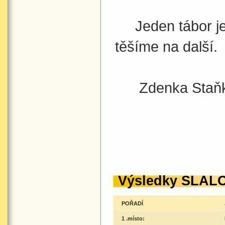
Jeden tábor je 
těšíme na další.
Zdenka Staňko
Výsledky SLAL
POŘADÍ
1 .místo: