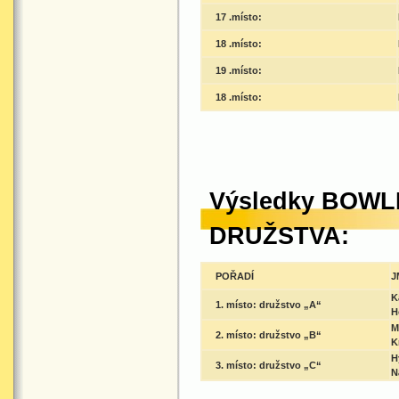
17 .místo:
18 .místo:
19 .místo:
18 .místo:
Výsledky BOWLI
DRUŽSTVA:
POŘADÍ
J
K
1. místo: družstvo „A“
H
M
2. místo: družstvo „B“
K
H
3. místo: družstvo „C“
N