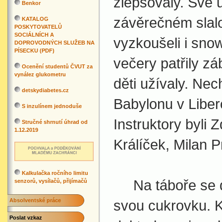
zlepšovaly. Své 
Benkor
závěrečném slal
KATALOG
POSKYTOVATELŮ
SOCIÁLNÍCH A
vyzkoušeli i snow
DOPROVODNÝCH SLUŽEB NA
PÍSECKU (PDF)
večery patřily z
Ocenění studentů ČVUT za
vynález glukometru
děti užívaly. Ne
detskydiabetes.cz
Babylonu v Liberc
S inzulínem jednoduše
Instruktory byli
Stručné shrnutí úhrad od
1.12.2019
Králíček, Milan 
Kalkulačka ročního limitu
Na táboře se dět
senzorů, vysílačů, přijímačů
Absolventské práce
svou cukrovku. 
Poslat vzkaz