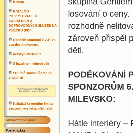
skupina Gentlem
Benkor
losování o ceny. 
KATALOG
POSKYTOVATELŮ
SOCIÁLNÍCH A
rozhodně nelitov
DOPROVODNÝCH SLUŽEB NA
PÍSECKU (PDF)
zároveň přispěl 
Ocenění studentů ČVUT za
vynález glukometru
děti.
detskydiabetes.cz
S inzulínem jednoduše
PODĚKOVÁNÍ 
Stručné shrnutí úhrad od
1.12.2019
SPONZORŮM 6.
MILEVSKO:
Kalkulačka ročního limitu
senzorů, vysílačů, přijímačů
Absolventské práce
Hátle interiéry –
Poslat vzkaz