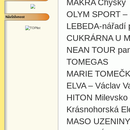
MAKRA Chyšky
OLYM SPORT – 
Návštěvnost
LEBEDA-nářadí p
CUKRÁRNA U 
NEAN TOUR paní
TOMEGAS
MARIE TOMEČKO
ELVA – Václav V
HITON Milevsko 
Krásnohorská El
MASO UZENINY –