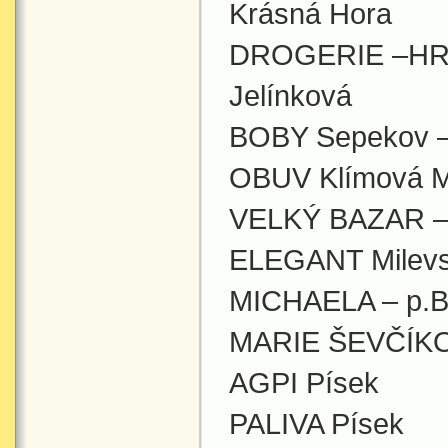
Krásná Hora
DROGERIE –HRA
Jelínková
BOBY Sepekov –
OBUV Klímová M
VELKÝ BAZAR – 
ELEGANT Milev
MICHAELA – p.B
MARIE ŠEVČÍK
AGPI Písek
PALIVA Písek