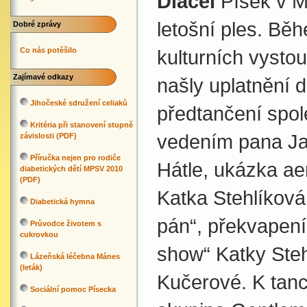
Diacel
Písek v M
letošní ples. Bě
Dobré zprávy
Co nás potěšilo
kulturních vysto
Zajímavé odkazy
našly uplatnění d
Jihočeské sdružení celiaků
předtančení spo
Kritéria při stanovení stupně
vedením pana Ja
závislosti (PDF)
Příručka nejen pro rodiče
Hátle, ukázka ae
diabetických dětí MPSV 2010
(PDF)
Katka Stehlíková
Diabetická hymna
pán“, překvapení
Průvodce životem s
cukrovkou
show“ Katky Steh
Lázeňská léčebna Mánes
(leták)
Kučerové. K tanci
Sociální pomoc Písecka