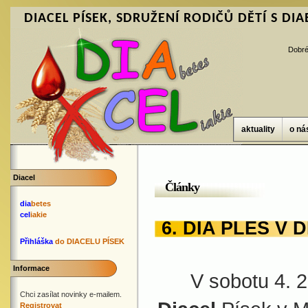
DIACEL PÍSEK, SDRUŽENÍ RODIČŮ DĚTÍ S DIAB
Dobré
aktuality
o ná
Diacel
Články
dia
betes
cel
iakie
6. DIA PLES V
Přihláška
do DIACELU PÍSEK
Informace
V sobotu 4. 2.
Chci zasílat novinky e-mailem.
Registrovat