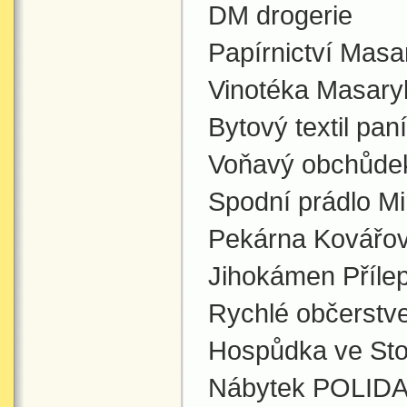
DM drogerie
Papírnictví Masa
Vinotéka Masary
Bytový textil pa
Voňavý obchůde
Spodní prádlo Mi
Pekárna Kovářo
Jihokámen Příle
Rychlé občerstve
Hospůdka ve Sto
Nábytek POLID