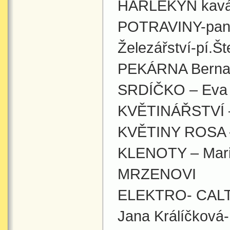
HARLEKÝN kavár
POTRAVINY-pan
Železářství-pí.
PEKÁRNA Bernart
SRDÍČKO – Eva
KVĚTINÁŘSTVÍ – 
KVĚTINY ROSA –
KLENOTY – Marie
MRZENOVI
ELEKTRO- CALT
Jana Králíčková-