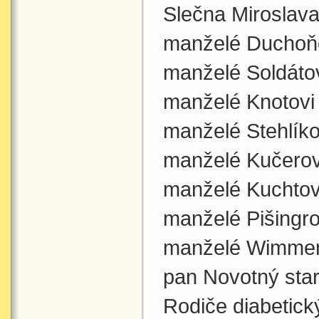
Slečna Miroslav
manželé Duchoň
manželé Soldáto
manželé Knotovi
manželé Stehlíko
manželé Kučerov
manželé Kuchtov
manželé Pišingro
manželé Wimmer
pan Novotný star
Rodiče diabetick